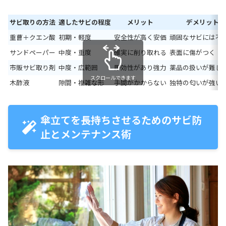
サビ取りの方法
適したサビの程度
メリット
デメリット
重曹＋クエン酸
初期・軽度
安全性が高く安価
頑固なサビには不
サンドペーパー
中度・重度
確実に削り取れる
表面に傷がつく
市販サビ取り剤
中度・広範囲
即効性があり強力
薬品の扱いが難し
スクロールできます
木酢液
隙間・複雑な形
手間がかからない
独特の匂いが強い
傘立てを長持ちさせるためのサビ防
止とメンテナンス術