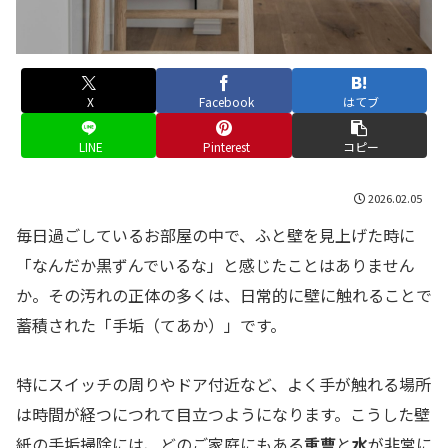
X
Facebook
はてブ
LINE
Pinterest
コピー
2026.02.05
毎日過ごしているお部屋の中で、ふと壁を見上げた時に
「なんだか黒ずんでいるな」と感じたことはありません
か。その汚れの正体の多くは、日常的に壁に触れることで
蓄積された「手垢（てあか）」です。
特にスイッチの周りやドア付近など、よく手が触れる場所
は時間が経つにつれて目立つようになります。こうした壁
紙の手垢掃除には、どのご家庭にもある
重曹
と
水
が非常に