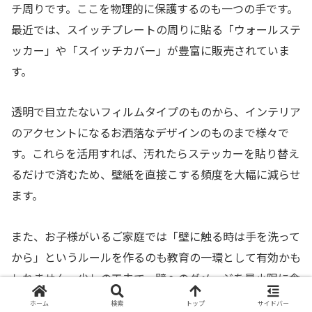
チ周りです。ここを物理的に保護するのも一つの手です。
最近では、スイッチプレートの周りに貼る「ウォールステ
ッカー」や「スイッチカバー」が豊富に販売されていま
す。
透明で目立たないフィルムタイプのものから、インテリア
のアクセントになるお洒落なデザインのものまで様々で
す。これらを活用すれば、汚れたらステッカーを貼り替え
るだけで済むため、壁紙を直接こする頻度を大幅に減らせ
ます。
また、お子様がいるご家庭では「壁に触る時は手を洗って
から」というルールを作るのも教育の一環として有効かも
しれません。少しの工夫で、壁へのダメージを最小限に食
い止めることができます。
ホーム
検索
トップ
サイドバー