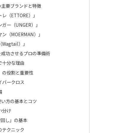
の主要ブランドと特徴
レ（ETTORE）」
ガー（UNGER）」
ン（MOERMAN）」
agtail）」
を成功させるプロの準備術
で十分な理由
）の役割と重要性
イバークロス
備
使い方の基本とコツ
い分け
字回し」の基本
のテクニック