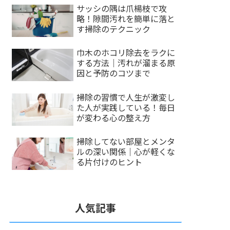
サッシの隅は爪楊枝で攻
略！隙間汚れを簡単に落と
す掃除のテクニック
巾木のホコリ除去をラクに
する方法｜汚れが溜まる原
因と予防のコツまで
掃除の習慣で人生が激変し
た人が実践している！毎日
が変わる心の整え方
掃除してない部屋とメンタ
ルの深い関係｜心が軽くな
る片付けのヒント
人気記事