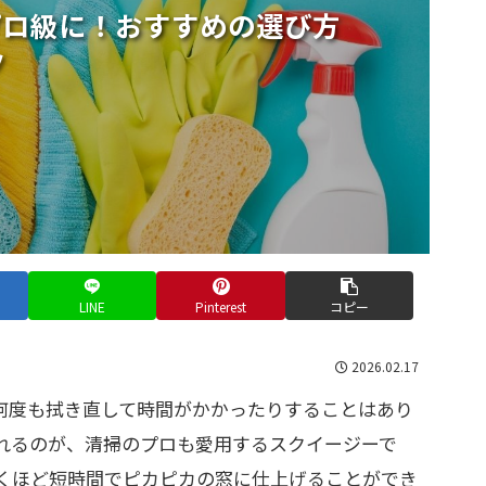
プロ級に！おすすめの選び方
ツ
LINE
Pinterest
コピー
2026.02.17
何度も拭き直して時間がかかったりすることはあり
れるのが、清掃のプロも愛用するスクイージーで
くほど短時間でピカピカの窓に仕上げることができ