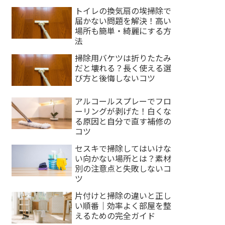
トイレの換気扇の埃掃除で
届かない問題を解決！高い
場所も簡単・綺麗にする方
法
掃除用バケツは折りたたみ
だと壊れる？長く使える選
び方と後悔しないコツ
アルコールスプレーでフロ
ーリングが剥げた！白くな
る原因と自分で直す補修の
コツ
セスキで掃除してはいけな
い向かない場所とは？素材
別の注意点と失敗しないコ
ツ
片付けと掃除の違いと正し
い順番｜効率よく部屋を整
えるための完全ガイド