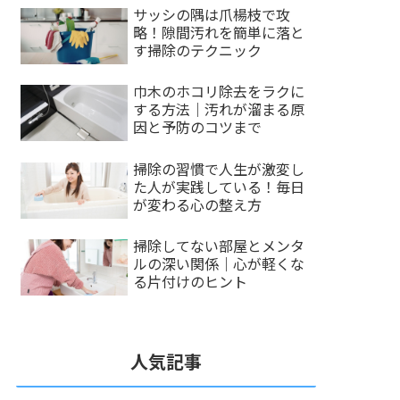
サッシの隅は爪楊枝で攻
略！隙間汚れを簡単に落と
す掃除のテクニック
巾木のホコリ除去をラクに
する方法｜汚れが溜まる原
因と予防のコツまで
掃除の習慣で人生が激変し
た人が実践している！毎日
が変わる心の整え方
掃除してない部屋とメンタ
ルの深い関係｜心が軽くな
る片付けのヒント
人気記事