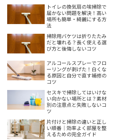
トイレの換気扇の埃掃除で
届かない問題を解決！高い
場所も簡単・綺麗にする方
法
掃除用バケツは折りたたみ
だと壊れる？長く使える選
び方と後悔しないコツ
アルコールスプレーでフロ
ーリングが剥げた！白くな
る原因と自分で直す補修の
コツ
セスキで掃除してはいけな
い向かない場所とは？素材
別の注意点と失敗しないコ
ツ
片付けと掃除の違いと正し
い順番｜効率よく部屋を整
えるための完全ガイド