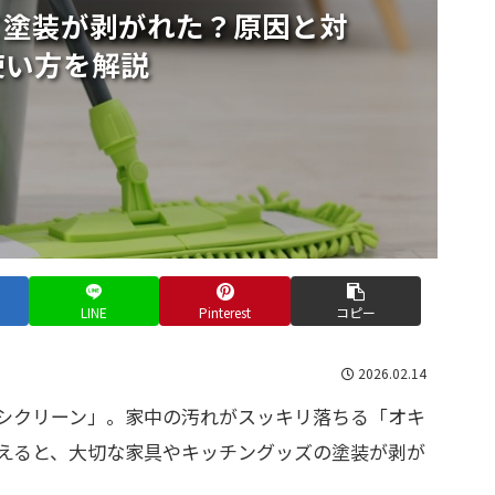
て塗装が剥がれた？原因と対
使い方を解説
LINE
Pinterest
コピー
2026.02.14
キシクリーン」。家中の汚れがスッキリ落ちる「オキ
えると、大切な家具やキッチングッズの塗装が剥が
。